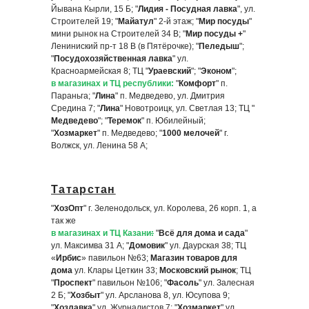
Йывана Кырли, 15 Б; "
Лидия - Посудная лавка
", ул.
Строителей 19; "
Майатул
" 2-й этаж; "
Мир посуды
"
мини рынок на Строителей 34 В; "
Мир посуды +
"
Лениниский пр-т 18 В (в Пятёрочке); "
Пеледыш
";
"
Посудохозяйственная лавка
" ул.
Красноармейская 8; ТЦ "
Ураевский
"; "
Эконом
";
в магазинах и ТЦ республик
и:
"
Комфорт
" п.
Параньга; "
Лина
" п. Медведево, ул. Дмитрия
Средина 7; "
Лина
" Новотроицк, ул. Светлая 13; ТЦ "
Медведево
"; "
Теремок
" п. Юбилейный;
"
Хозмаркет
" п. Медведево; "
1000 мелочей
" г.
Волжск, ул. Ленина 58 А;
Татарстан
"
ХозОпт
" г. Зеленодольск, ул. Королева, 26 корп. 1, а
так же
в магазинах и ТЦ Казани
:
"
Всё для дома и сада
"
ул. Максимва 31 А; "
Домовик
" ул. Даурская 38; ТЦ
«
Ирбис
» павильон №63;
Магазин товаров для
дома
ул. Клары Цеткин 33;
Московский рынок
; ТЦ
"
Проспект
" павильон №106; "
Фасоль
" ул. Залесная
2 Б; "
Хозбыт
" ул. Арсланова 8, ул. Юсупова 9;
"
Хозлавка
" ул. Журналистов 7; "
Хозмаркет
" ул.