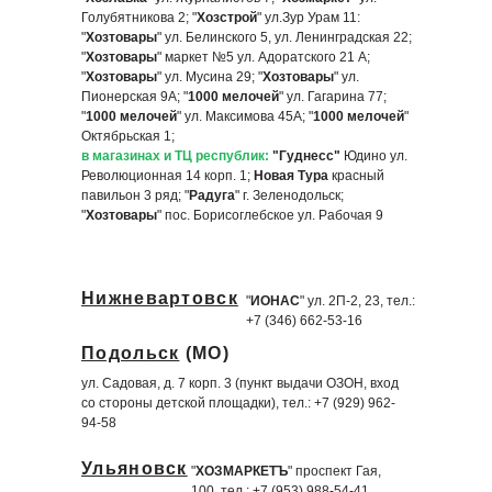
Голубятникова 2; "
Хозстрой
" ул.Зур Урам 11:
"
Хозтовары
" ул. Белинского 5, ул. Ленинградская 22;
"
Хозтовары
" маркет №5 ул. Адоратского 21 А;
"
Хозтовары
" ул. Мусина 29; "
Хозтовары
" ул.
Пионерская 9А; "
1000 мелочей
" ул. Гагарина 77;
"
1000 мелочей
" ул. Максимова 45А; "
1000 мелочей
"
Октябрьская 1;
в магазинах и ТЦ республик:
"Гуднесс
"
Юдино ул.
Революционная 14 корп. 1;
Новая Тура
красный
павильон 3 ряд; "
Радуга
" г. Зеленодольск;
"
Хозтовары
" пос. Борисоглебское ул. Рабочая 9
Нижневартовск
"
ИОНАС
" ул. 2П-2, 23, тел.:
+7 (346) 662-53-16
Подольск
(МО)
ул. Садовая, д. 7 корп. 3 (пункт выдачи ОЗОН, вход
со стороны детской площадки), тел.: +7 (929) 962-
94-58
Ульяновск
"
ХОЗМАРКЕТЪ
" проспект Гая,
100, тел.: +7 (953) 988-54-41