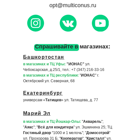
opt@multiconus.ru
Cпрашивайте в магазинах:
Башкортостан
в магазинах и ТЦ Уфы
:
"ИОНАС
"
ул.
Чебоксарская, д.25/1, тел.: +7 (347) 216-33-16
в магазинах и ТЦ республик
и:
"
ИОНАС
" г.
Октябрский
ул. Северная, 68
Екатеринбург
универсам «
Татищев
» ул. Татищева, д. 77
Марий Эл
в магазинах и ТЦ Йошкар-Олы
:
"
Акварель
";
"
Аякс
"; "
Всё для кондитера
" ул. Эшкинина 25; ТЦ
Гостиный двор
"1000 и 1 мелочь"; "
Домосотрой
"
ул. Прохорова 31 Б; "
Кооператор
"; "
Кристалл
" ул.